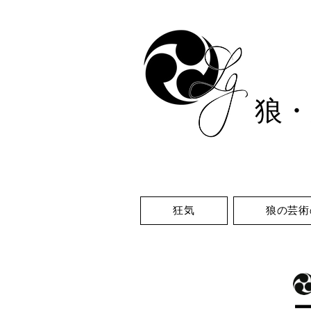
狼
・
狂気
狼の芸術