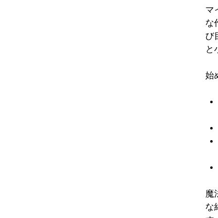
マ
な
び
と
始
魔
な