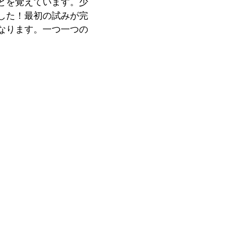
とを覚えています。少
した！最初の試みが完
なります。一つ一つの