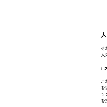
人
そ
人
1
こ
を
ッ
を