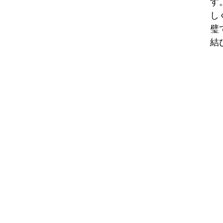
す
し
璧
結