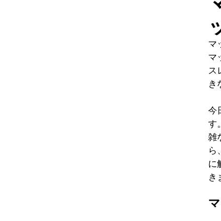
マ
マ
ス
き
今
す
雑
ら
に
き
マ