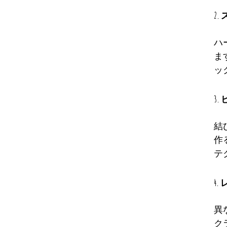
2
ハ
ま
ッ
3
結
作
テ
4
異
ク