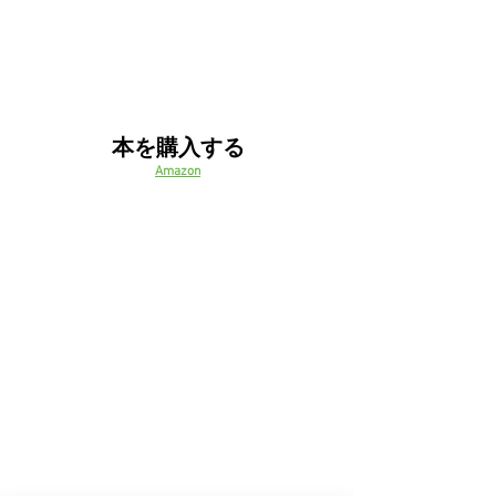
本を購入する
Amazon
ABE Books
Alibris
Barnes
& Noble
Better World Books
Blackwell's
Book Warehouse
Books-a-Million
Bookshop
Hudson Booksellers
IberLibro
McNally Robinson
Powell's
Readings
Thrift Books
UBuy
WordUp Books