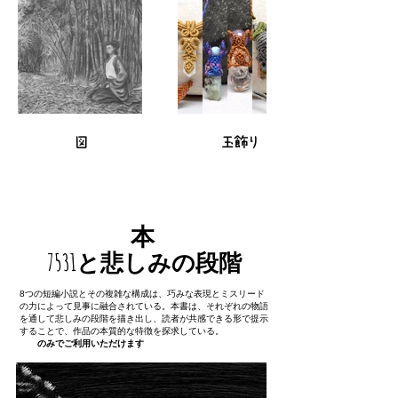
図
玉飾り
本
7531と悲しみの段階
8つの短編小説とその複雑な構成は、巧みな表現とミスリード
の力によって見事に融合されている。本書は、それぞれの物語
を通して悲しみの段階を描き出し、読者が共感できる形で提示
することで、作品の本質的な特徴を探求している。
英語
のみでご利用いただけます