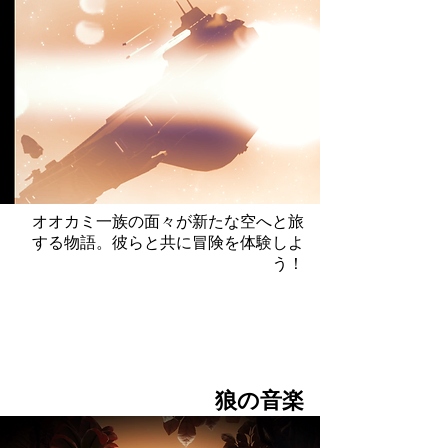
オオカミ一族の面々が新たな空へと旅
する物語。彼らと共に冒険を体験しよ
う！
狼の
音楽