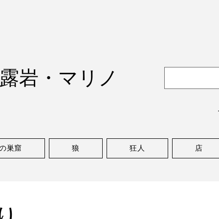
露岩・マリノ
の巣窟
狼
狂人
店
り