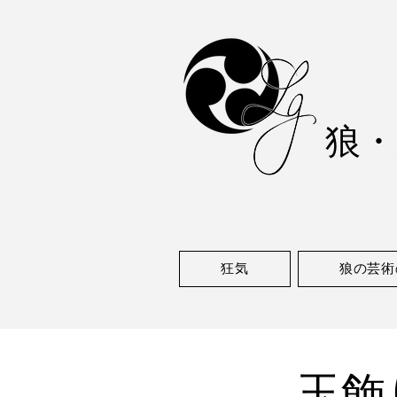
狼
・
狂気
狼の芸術
玉飾