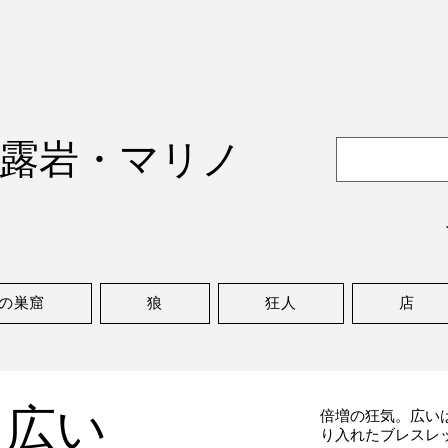
露岩・マリノ
の巣窟
狼
狂人
店
広い
倍増の狂気。広い
り入れたブレスレ