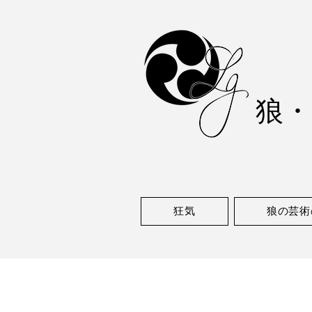
狼
・
狂気
狼の芸術