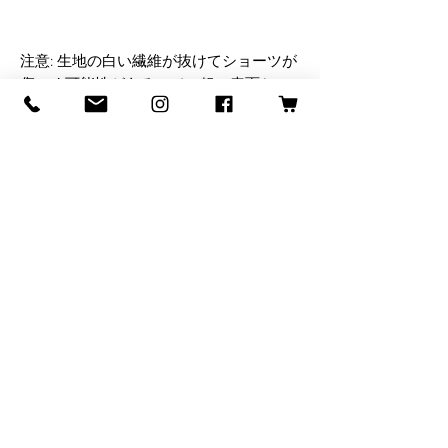
注意: 生地の白い繊維が抜けてショーツが
傷つく可能性があるので、粗い表面との
この商品はご注文をいただいてからすぐ
にお客様専用に製作いたしますので、お
届けまで少々お時間をいただいておりま
す。大量生産ではなく、ご注文をいただ
いた後に商品を製造することで過剰生産
を抑制しておりますので、ご購入の際は
ぜひご検討ください。