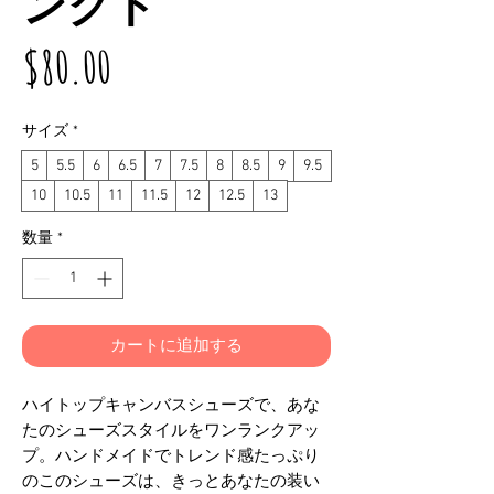
ンクド
価
$80.00
格
サイズ
*
5
5.5
6
6.5
7
7.5
8
8.5
9
9.5
10
10.5
11
11.5
12
12.5
13
数量
*
カートに追加する
ハイトップキャンバスシューズで、あな
たのシューズスタイルをワンランクアッ
プ。ハンドメイドでトレンド感たっぷり
のこのシューズは、きっとあなたの装い