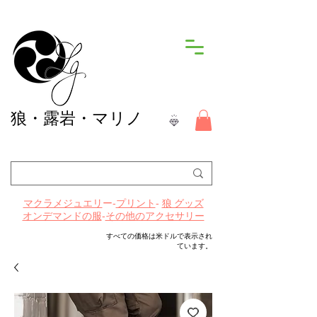
狼
・露岩・マリノ
ー-
プリント
-
マクラメジュエリ
狼 グッズ
-
その他のアクセサリー
オンデマンドの服
すべての価格は米ドルで表示され
ています。