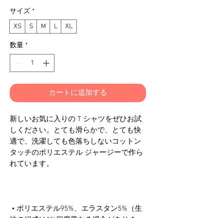
格
サイズ
*
XS
S
M
L
XL
数量
*
カートに追加する
新しいお気に入りの T シャツをぜひお試
しください。とても滑らかで、とても快
適で、洗濯しても色落ちしないコットン
タッチのポリエステル ジャージーで作ら
 • ポリエステル95%、エラスタン5%（生