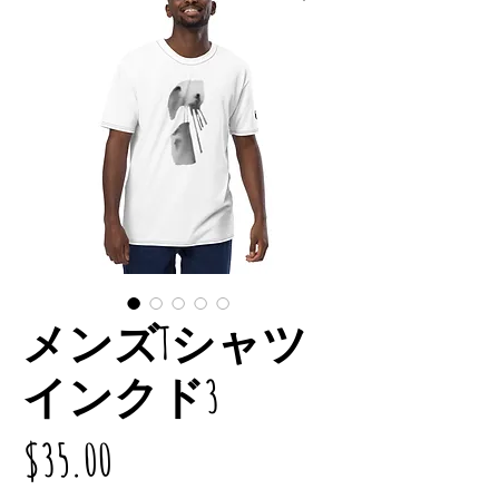
メンズTシャツ
インクド3
価
$35.00