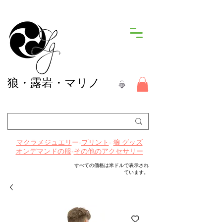
狼
・露岩・マリノ
ー-
プリント
-
マクラメジュエリ
狼 グッズ
-
その他のアクセサリー
オンデマンドの服
すべての価格は米ドルで表示され
ています。