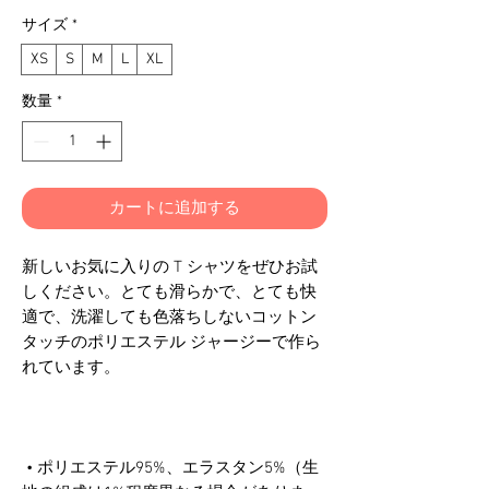
格
サイズ
*
XS
S
M
L
XL
数量
*
カートに追加する
新しいお気に入りの T シャツをぜひお試
しください。とても滑らかで、とても快
適で、洗濯しても色落ちしないコットン
タッチのポリエステル ジャージーで作ら
 • ポリエステル95%、エラスタン5%（生