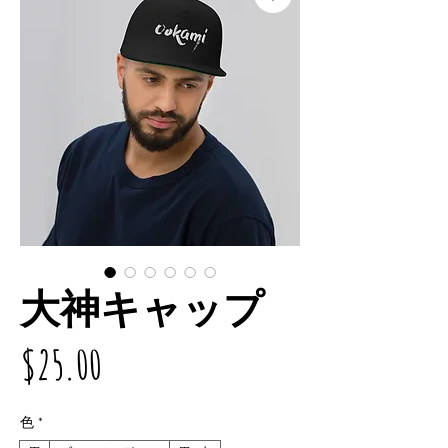
大神キャップ
価
$25.00
格
色
*