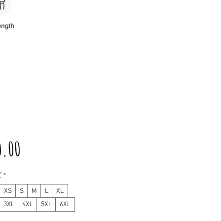
価
0.00
格
ズ
*
XS
S
M
L
XL
3XL
4XL
5XL
6XL