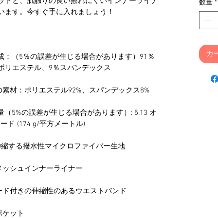
ットと、肌触りの良い擦れにくいインナーライナ
数量
*
カ