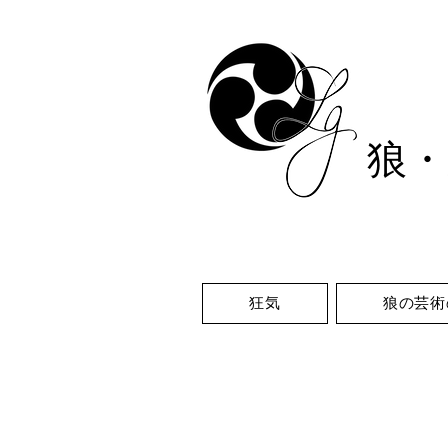
狼
・
狂気
狼の芸術