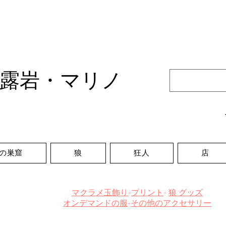
露岩・マリノ
の巣窟
狼
狂人
店
マクラメ玉飾り
-
プリント
-
狼 グッズ
オンデマンドの服
-
その他のアクセサリー