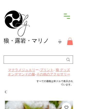
狼
・露岩・マリノ
ー-
プリント
-
マクラメジュエリ
狼 グッズ
-
その他のアクセサリー
オンデマンドの服
すべての価格は米ドルで表示され
ています。