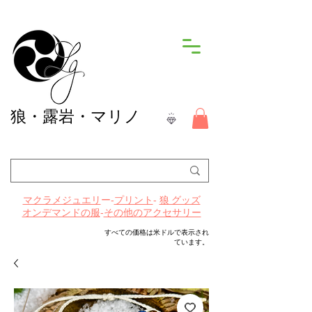
狼
・露岩・マリノ
ー-
プリント
-
マクラメジュエリ
狼 グッズ
-
その他のアクセサリー
オンデマンドの服
すべての価格は米ドルで表示され
ています。